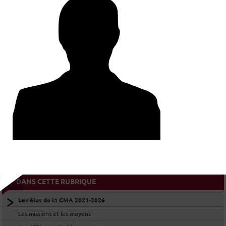
LES ÉLUS DE LA SECTION DE
COLMAR
LES ÉLUS DE LA SECTION DE
MULHOUSE
LES ÉLUS DE LA COMMISSION DES
COMPAGNONS
LES ÉLUS DE LA CMA AU SEIN DE LA
CMAR GRAND EST
DANS CETTE RUBRIQUE
Les élus de la CMA 2021-2026
Les missions et les moyens