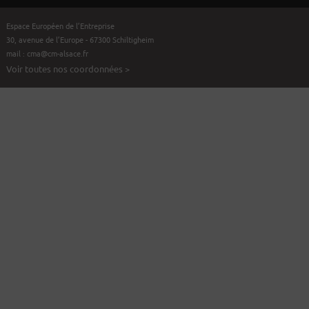
Espace Européen de l’Entreprise
30, avenue de l’Europe - 67300 Schiltigheim
mail :
cma@cm-alsace.fr
Voir toutes nos coordonnées >