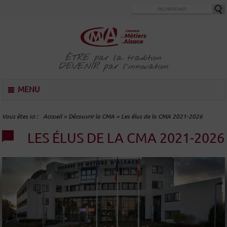
Aller
au
contenu
principal
ÊTRE
par la tradition
DEVENIR
par l'innovation
M
MENU
e
n
u
Vous êtes ici
Accueil
>
Découvrir la CMA
>
Les élus de la CMA 2021-2026
LES ÉLUS DE LA CMA 2021-2026