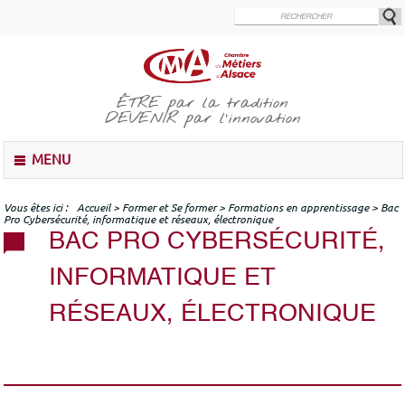
Aller
au
contenu
principal
ÊTRE
par la tradition
DEVENIR
par l'innovation
M
MENU
e
n
u
Vous êtes ici
Accueil
>
Former et Se former
>
Formations en apprentissage
>
Bac
Pro Cybersécurité, informatique et réseaux, électronique
BAC PRO CYBERSÉCURITÉ,
INFORMATIQUE ET
RÉSEAUX, ÉLECTRONIQUE