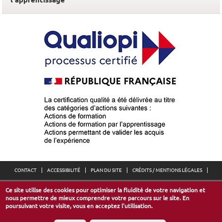
CONTACT
ACCESSIBILITÉ
PLAN DU SITE
CRÉDITS / MENTIONS LÉGALES
Ce site utilise des cookies pour optimiser la fluidité de votre navigation et
Espace Européen de l’Entreprise
nous permettre de mieux comprendre votre parcours sur le site. En
30, avenue de l’Europe - 67300 Schiltigheim
poursuivant votre visite, vous en acceptez l'utilisation.
mail :
cma@cm-alsace.fr