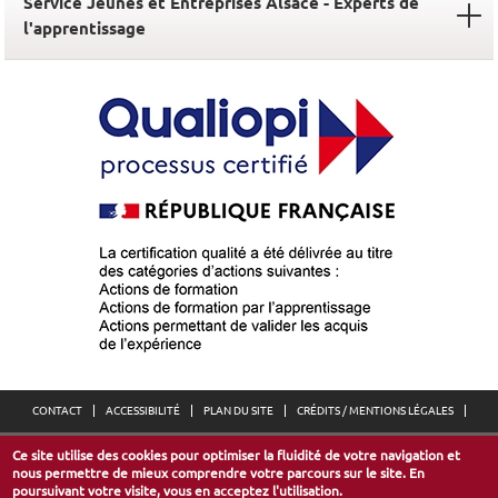
Service Jeunes et Entreprises Alsace - Experts de
l'apprentissage
CONTACT
ACCESSIBILITÉ
PLAN DU SITE
CRÉDITS / MENTIONS LÉGALES
Ce site utilise des cookies pour optimiser la fluidité de votre navigation et
Espace Européen de l’Entreprise
nous permettre de mieux comprendre votre parcours sur le site. En
30, avenue de l’Europe - 67300 Schiltigheim
poursuivant votre visite, vous en acceptez l'utilisation.