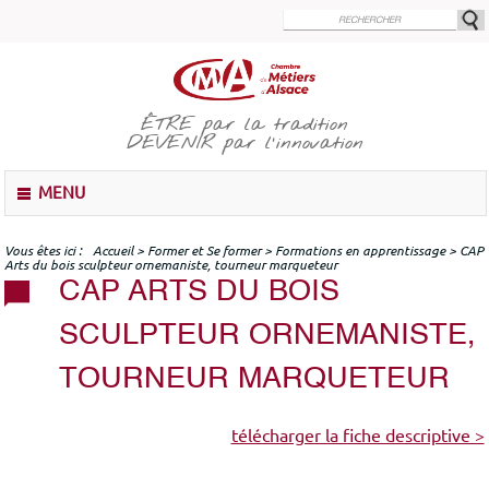
Aller
au
contenu
principal
ÊTRE
par la tradition
DEVENIR
par l'innovation
M
MENU
e
n
u
Vous êtes ici
Accueil
>
Former et Se former
>
Formations en apprentissage
>
CAP
Arts du bois sculpteur ornemaniste, tourneur marqueteur
CAP ARTS DU BOIS
SCULPTEUR ORNEMANISTE,
TOURNEUR MARQUETEUR
télécharger la fiche descriptive >