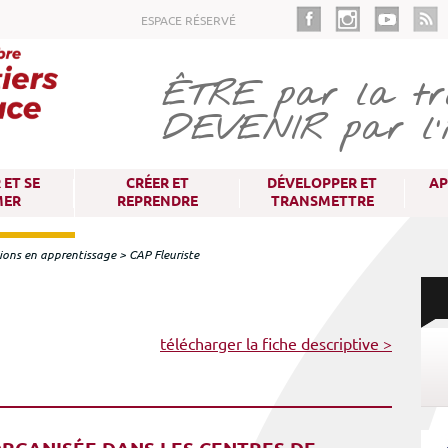
Aller
ESPACE RÉSERVÉ
au
contenu
principal
ÊTRE
par la tra
DEVENIR
par l'
ET SE
CRÉER ET
DÉVELOPPER ET
AP
MER
REPRENDRE
TRANSMETTRE
ions en apprentissage
>
CAP Fleuriste
télécharger la fiche descriptive >