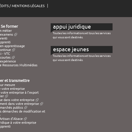
ÉDITS / MENTIONS LÉGALES
appui juridique
 Se former
n métier
Toutes les informations et tous les services
d'examens
qui vous sont destinés.
renti
pprenti
en apprentissage
espace jeunes
continue
i - VTC
Toutes les informations et tous les services
courtes
qui vous sont destinés.
 expérience
de Ressources Multimédias
r et transmettre
sur mesure
 votre entreprise
votre entreprise à l’export
ier
e dans votre entreprise
ment dans votre entreprise
marchés publics
es démarches de modification et
n
rtisan d’Alsace
ridique à votre entreprise
pprenti