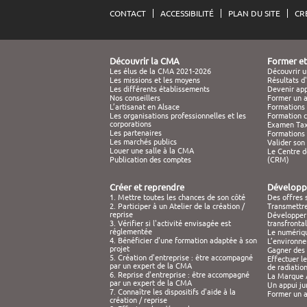
CONTACT
ACCESSIBILITÉ
PLAN DU SITE
CR
Découvrir la CMA
Former et
Les élus de la CMA 2021-2026
Découvrir u
Les missions et les moyens
Résultats 
Les différents établissements
Devenir app
Nos conseillers
Former un a
L’artisanat en Alsace
Formations 
Les organisations professionnelles et les
Formation 
corporations
Examen Tax
Les partenaires
Formations 
Les marchés publics
Valider son
Louer une salle à la CMA
Le Centre 
Publication des comptes
(CRM)
Créer et reprendre
Développe
1. Mettre toutes les chances de son côté
Des offres 
2. Participer à un Atelier de la création /
Transmettre
reprise
Développer 
3. Vérifier si l'activité envisagée est
transfrontal
réglementée
Le numériqu
4. Bénéficier d'une formation adaptée à son
L’environne
projet
Gagner des 
5. Création d'entreprise : être accompagné
Effectuer l
par un expert de la CMA
de radiatio
6. Reprise d'entreprise : être accompagné
La Marque A
par un expert de la CMA
Un appui ju
7. Connaître les dispositifs d'aide à la
Former un a
création / reprise